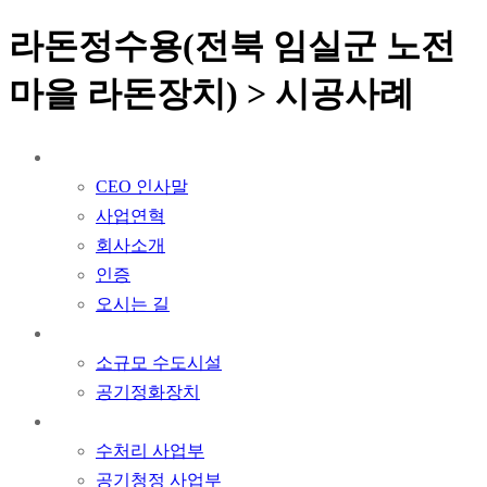
라돈정수용(전북 임실군 노전
마을 라돈장치) > 시공사례
COMPANY
CEO 인사말
사업연혁
회사소개
인증
오시는 길
조달청 등록제품
소규모 수도시설
공기정화장치​
사업현황
수처리 사업부
공기청정 사업부